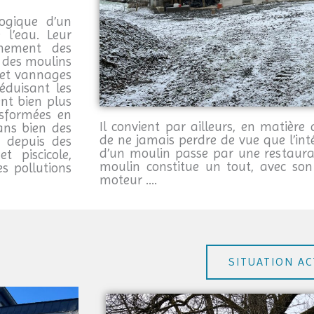
ogique d’un
 l’eau. Leur
nnement des
 des moulins
s et vannages
éduisant les
ent bien plus
nsformées en
Il convient par ailleurs, en matièr
ans bien des
de ne jamais perdre de vue que l’int
et depuis des
d’un moulin passe par une restaurat
 piscicole,
moulin constitue un tout, avec son
s pollutions
moteur ….
SITUATION AC