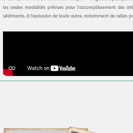
les seules modalités prévues pour l’accomplissement des obl
sédiments, à l’exclusion de toute autre, notamment de celles po