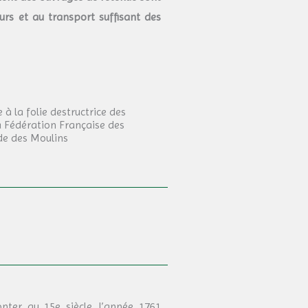
rs et au transport suffisant des
 à la folie destructrice des
la Fédération Française des
de des Moulins
ter au 15e siècle, l’année 1761