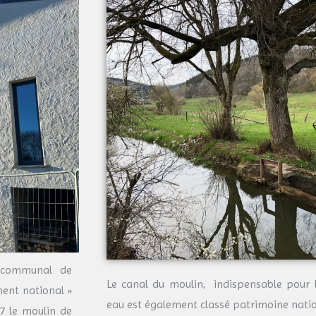
l communal de
Le canal du moulin, indispensable pour 
ent national »
eau est également classé patrimoine nati
7 le moulin de