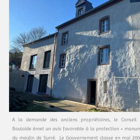
A la demande des anciens propriétaires, le Consei
Boulaide émet un avis favorable à la protection « monum
du moulin de Surré. Le Gouvernement classe en mai 200