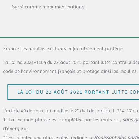
Surré comme monument national.
France: Les moulins existants enfin totalement protégés
La Loi no 2021-1104 du 22 août 2021 portant lutte contre le dé
code de l’environnement français et protège ainsi les moulins. 
LA LOI DU 22 AOÛT 2021 PORTANT LUTTE C
L’article 49 de cette loi modifie le 2° du I de l’article L. 214-17
1° La seconde phrase est complétée par les mots : « ,
sans qu
d’énergie
» ;
2° Est ajoutée une phrase ainsi rédigée : «
S’agissant plus parti