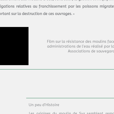
igations relatives au franchissement par les poissons migrateu
rtant sur la destruction de ces ouvrages.
»
Film sur la résistance des moulins face
administrations de l'eau réalisé par 
Associations de sauvegar
Un peu d'Histoire
Les origines du moulin de Syr semblent remon