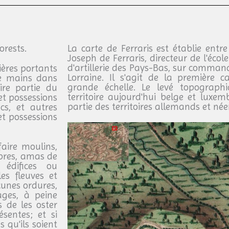
orests.
La carte de Ferraris est établie ent
Joseph de Ferraris, directeur de l'éc
d'artillerie des Pays-Bas, sur comma
ières portants
Lorraine. Il s'agit de la première 
de mains dans
grande échelle. Le levé topograph
ire partie du
territoire aujourd'hui belge et luxe
et possessions
partie des territoires allemands et née
cs, et autres
et possessions
faire moulins,
rbres, amas de
 édifices ou
es fleuves et
cunes ordures,
ages, à peine
 de les oster
sentes; et si
 qu'ils soient