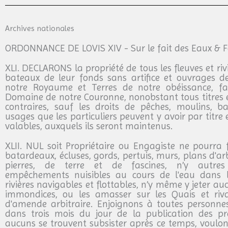
Archives nationales
ORDONNANCE DE LOVIS XIV - Sur le fait des Eaux & F
XLI. DECLARONS la propriété de tous les fleuves et riv
bateaux de leur fonds sans artifice et ouvrages 
notre Royaume et Terres de notre obéissance, fa
Domaine de notre Couronne, nonobstant tous titres 
contraires, sauf les droits de pêches, moulins, ba
usages que les particuliers peuvent y avoir par titre 
valables, auxquels ils seront maintenus.
XLII. NUL soit Propriétaire ou Engagiste ne pourra 
batardeaux, écluses, gords, pertuis, murs, plans d'a
pierres, de terre et de fascines, n’y autres
empêchements nuisibles au cours de l'eau dans l
rivières navigables et flottables, n’y même y jeter au
immondices, ou les amasser sur les Quais et riv
d'amende arbitraire. Enjoignons à toutes personnes
dans trois mois du jour de la publication des pré
aucuns se trouvent subsister après ce temps, voulons