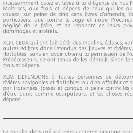
incessamment ostez et levez à la diligence de nos 
Maitrises, aux frais et dépens de ceux qui les au
causez, sur peine de cinq cens livres d'amende, ta
particuliers, que contre le Juge et notre Procureu
négligé de le faire, et de répondre en leurs pr
dommages et intérêts.
XLIII. CEUX qui ont fait bâtir des moulins, écluses, va
autres édifices dans l'étendue des fleuves et rivières
flottables, sans en avoir obtenu la permission de 
Prédécesseurs, seront tenus de les démolir, sinon le 
frais et dépens.
XLIV. DEFENDONS à toutes personnes de détourn
rivières navigables et flottables, ou d'en affaiblir et a
par tranchées, fossez et canaux, à peine contre les
d'être punis comme usurpateurs, et les choses rép
dépens.
Le moulin de Surré est repris comme ouvrage non 