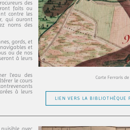
Procureurs des
ront faits ou
nt contre les
r, qui auront
ivez noms des
nnes, gords, et
 navigables et
Nous ou de nos
seront à leurs
er l'eau des
Carte Ferraris de
ltérer le cours
 contrevenants
arées à leurs
LIEN VERS LA BIBLIOTHÈQUE 
nuisible avec